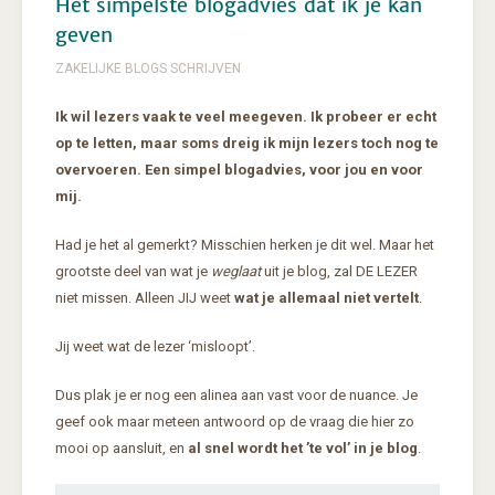
Het simpelste blogadvies dat ik je kan
geven
ZAKELIJKE BLOGS SCHRIJVEN
Ik wil lezers vaak te veel meegeven. Ik probeer er echt
op te letten, maar soms dreig ik mijn lezers toch nog te
overvoeren. Een simpel blogadvies, voor jou en voor
mij.
Had je het al gemerkt? Misschien herken je dit wel. Maar het
grootste deel van wat je
weglaat
uit je blog, zal DE LEZER
niet missen. Alleen JIJ weet
wat je allemaal niet vertelt
.
Jij weet wat de lezer ‘misloopt’.
Dus plak je er nog een alinea aan vast voor de nuance. Je
geef ook maar meteen antwoord op de vraag die hier zo
mooi op aansluit, en
al snel wordt het ’te vol’ in je blog
.