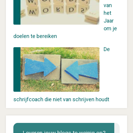
van
het
Jaar
om je
doelen te bereiken
De
schrijfcoach die niet van schrijven houdt
Leveren jouw blogs te weinig op?