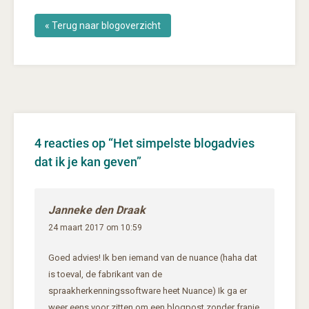
« Terug naar blogoverzicht
4 reacties op “
Het simpelste blogadvies
dat ik je kan geven
”
Janneke den Draak
24 maart 2017 om 10:59
Goed advies! Ik ben iemand van de nuance (haha dat
is toeval, de fabrikant van de
spraakherkenningssoftware heet Nuance) Ik ga er
weer eens voor zitten om een blogpost zonder franje