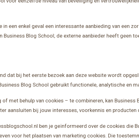
ol voor eenzelfde niveau van beveiliging en vertrouwelijkhei
e in een enkel geval een interessante aanbieding van een zo
van Business Blog School; de externe aanbieder heeft geen t
and dat bij het eerste bezoek aan deze website wordt opges
Business Blog School gebruikt functionele, analytische en m
of met behulp van cookies – te combineren, kan Business B
ter aansluiten bij jouw interesses, voorkennis en producten d
essblogschool.nl ben je geïnformeerd over de cookies die B
even voor het plaatsen van marketing cookies. Die toestem