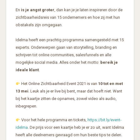
En
is je angst groter
, dan kan je je laten inspireren door de
zichtbaarheidsreis van 15 ondernemers en hoe zij met hun
obstakels zijn omgegaan.
Idelma heeft een prachtig programma samengesteld met 15
experts. Onderwerpen gaan van storytelling, branding en
schrijven tot online communities, salesfunnels en alle
mogelijke social media. Alles onder het motto:
bereik je
ideale klant
.
Het Online Zichtbaarheid Event 2021 is van
10 tot en met
13 mei
. Leuk als je er live bij bent, maar dat hoeft niet. Want
bij het kaartje zitten de opnames, zowel video als audio,
inbegrepen.
Voor het hele programma en tickets,
https://bit.ly/event-
idelma
. De prijs voor een kaartje heb je er zo uit, want Idelma
heeft alle deelnemers gevraagd om hun beste tips te delen.