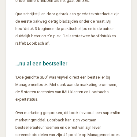
ondernemers hebben als het gaat om SEO.
Qua schrijfstijl en door gebrek aan goede tekstredactie zijn
de eerste pakweg dertig bladzijden onder de maat. Bij
hoofdstuk 3 beginnen de praktische tips en is de auteur
duidelijk beter op z’n plek. De laatste twee hoofdstukken
raffelt Loorbach af.
…nu al een bestseller
‘Doelgerichte SEO’ was vrijwel direct een bestseller bij
Managementboek. Met dank aan de marketing eromheen,
de 5 sterren recensies van IMU-klanten en Loorbachs
expertstatus.
Over marketing gesproken, dit boek is vooral een superslim
marketingmiddel. Loorbach kan zich voortaan
bestsellerauteur noemen en de rest van zijn leven
screenshots delen van zijn #1 positie op Managementboek