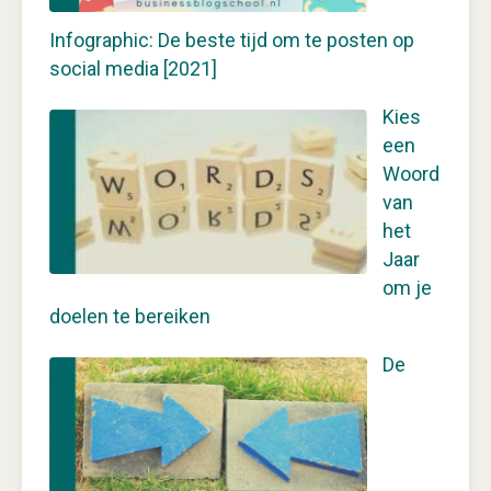
Infographic: De beste tijd om te posten op
social media [2021]
Kies
een
Woord
van
het
Jaar
om je
doelen te bereiken
De