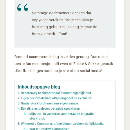
Sommige ondernemers denken dat
copyright betekent dat je een plaatje
best mag gebruiken, zolang je maar de
bron vermeldt… Fout!
Bron- of naamsvermelding is zelden genoeg. Dus ook al
ben je fan van Loesje, LiefLeven of Fokke & Sukke: gebruik
die afbeeldingen nooit op je site of op social media!
Inhoudsopgave blog
Rechtenvrij beeldmateriaal bestaat eigenlijk niet
Eigen beeldmateriaal altijd origineel en exclusief
Gratis stockfoto’s met een eigen sausje
Een tikje exlusiever: betaalde stockfoto’s
Mijn top-10 websites voor betaalde en gratis
stockfoto’s
Wikimedia Commons: afbeeldingen zoeken via Wikipedia
Wat is Creative Commons?