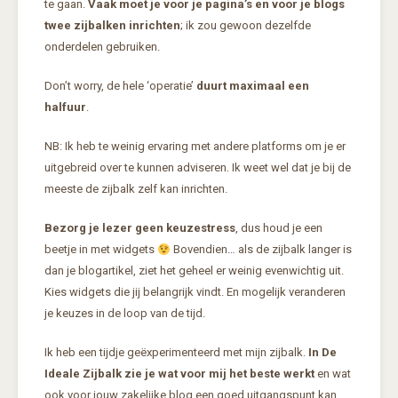
te gaan.
Vaak moet je voor je pagina’s en voor je blogs
twee zijbalken inrichten
; ik zou gewoon dezelfde
onderdelen gebruiken.
Don’t worry, de hele ‘operatie’
duurt maximaal een
halfuur
.
NB: Ik heb te weinig ervaring met andere platforms om je er
uitgebreid over te kunnen adviseren. Ik weet wel dat je bij de
meeste de zijbalk zelf kan inrichten.
Bezorg je lezer geen keuzestress
, dus houd je een
beetje in met widgets
Bovendien… als de zijbalk langer is
dan je blogartikel, ziet het geheel er weinig evenwichtig uit.
Kies widgets die jij belangrijk vindt. En mogelijk veranderen
je keuzes in de loop van de tijd.
Ik heb een tijdje geëxperimenteerd met mijn zijbalk.
In De
Ideale Zijbalk zie je wat voor mij het beste werkt
en wat
ook voor jouw zakelijke blog een goed uitgangspunt kan