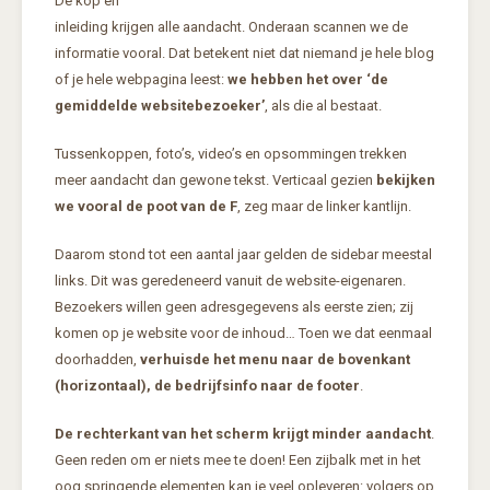
De kop en
inleiding krijgen alle aandacht. Onderaan scannen we de
informatie vooral. Dat betekent niet dat niemand je hele blog
of je hele webpagina leest:
we hebben het over ‘de
gemiddelde websitebezoeker’
, als die al bestaat.
Tussenkoppen, foto’s, video’s en opsommingen trekken
meer aandacht dan gewone tekst. Verticaal gezien
bekijken
we vooral de poot van de F
, zeg maar de linker kantlijn.
Daarom stond tot een aantal jaar gelden de sidebar meestal
links. Dit was geredeneerd vanuit de website-eigenaren.
Bezoekers willen geen adresgegevens als eerste zien; zij
komen op je website voor de inhoud… Toen we dat eenmaal
doorhadden,
verhuisde het menu naar de bovenkant
(horizontaal), de bedrijfsinfo naar de footer
.
De rechterkant van het scherm krijgt minder aandacht
.
Geen reden om er niets mee te doen! Een zijbalk met in het
oog springende elementen kan je veel opleveren: volgers op