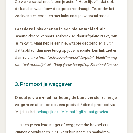
Op welke social media ben je actief? Hopelijk zijn dat ook
de kanalen waar jouw doelgroep rondhangt. Zet onder het
zoekvenster icoontjes met links naar jouw social media.
Laat deze links openen in een nieuw tabblad
. Als
iemand doorklikt naar Facebook en daar afgeleid raakt, ben
je ‘m kwijt. Maar heb je een nieuw tabje geopend en sluit hij
dat tabblad, dan is-ie terug op jouw website. Een link ziet er
dan zo uit:
<a href=”link-social-media”
target=”_blank”
><img
src=”link-icoontje” alt=”Volg [jouw bedrijf] op Facebook”></a>
3. Promoot je weggever
Omdat je via e-mailmarketing de band versterkt met je
volgers
en af en toe ook een product / dienst promoot via
je lijst, is het
belangrijk dat je je mailinglijst laat groeien
.
Dus heb je een lead maget of weggever die bezoekers
kunnen downloaden in ruil voor hun naam en mailadres?