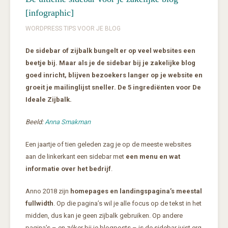
[infographic]
WORDPRESS TIPS VOOR JE BLOG
De sidebar of zijbalk bungelt er op veel websites een
beetje bij. Maar als je de sidebar bij je zakelijke blog
goed inricht, blijven bezoekers langer op je website en
groeit je mailinglijst sneller. De 5 ingrediënten voor De
Ideale Zijbalk.
Beeld:
Anna Smakman
Een jaartje of tien geleden zag je op de meeste websites
aan de linkerkant een sidebar met
een menu en wat
informatie over het bedrijf
.
Anno 2018 zijn
homepages en landingspagina’s meestal
fullwidth
. Op die pagina’s wil je alle focus op de tekst in het
midden, dus kan je geen zijbalk gebruiken. Op andere
pagina’s – en zéker bij je blogposts – is de sidebar juist erg