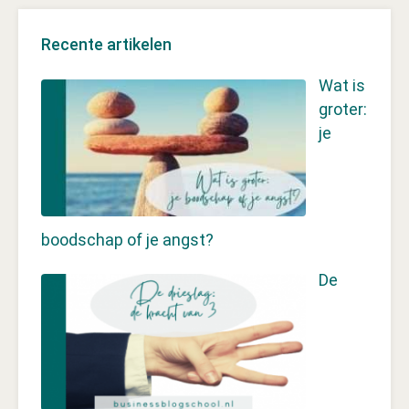
Recente artikelen
Wat is
groter:
je
boodschap of je angst?
De