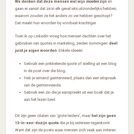
We denken dat deze mensen wel wijs
moeten
zijn
en
gaan er vanuit dat ze in elk geval iets uitzonderlijks hebben;
waarom zouden ze het anders zo ver hebben geschopt?
Dat maakt hun woorden bij voorbaat krachtiger.
Toen ik op LinkedIn vroeg hoe mensen dachten over het
gebruiken van quotes in marketing, zeiden sommigen:
deel
juist je eigen woorden
. Enkele ideeën:
Gebruik een prikkelende quote of stelling uit een blog
in de post over die blog;
Heb je iemand geïnterviewd, plaats dan een uitspraak
van de geïnterviewde;
Gebruik een zin die je aanspreekt uit een boek dat je
aan het lezen bent.
Dit zijn geen citaten van ‘grote leiders’, maar
het zijn geen
13-in-een-dozijn quote
die je bij iedereen tegenkomt.
Want dat zijn de posts waar mensen zich vaak aan irriteren.