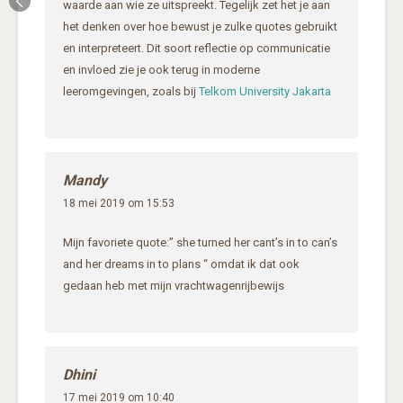
waarde aan wie ze uitspreekt. Tegelijk zet het je aan
het denken over hoe bewust je zulke quotes gebruikt
en interpreteert. Dit soort reflectie op communicatie
en invloed zie je ook terug in moderne
leeromgevingen, zoals bij
Telkom University Jakarta
Mandy
18 mei 2019 om 15:53
Mijn favoriete quote:” she turned her cant’s in to can’s
and her dreams in to plans “ omdat ik dat ook
gedaan heb met mijn vrachtwagenrijbewijs
Dhini
17 mei 2019 om 10:40