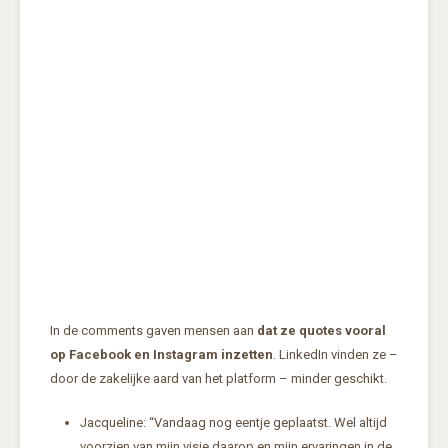
In de comments gaven mensen aan
dat ze quotes vooral
op Facebook en Instagram inzetten
. LinkedIn vinden ze –
door de zakelijke aard van het platform – minder geschikt.
Jacqueline: “Vandaag nog eentje geplaatst. Wel altijd
voorzien van mijn visie daarop en mijn ervaringen in de