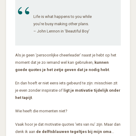
Life is what happens to you while
you’re busy making other plans.
– John Lennon in ‘Beautiful Boy’
Als je geen ‘persoonlijke cheerleader’ naast je hebt op het
moment dat je zo iemand wel kan gebruiken,
kunnen
goede quotes je het zetje geven dat je nodig hebt
.
En dan hoeft er niet eens iets gebeurd te zijn: misschien zit
je even zonder inspiratie of
ligt je motivatie tijdelijk onder
het tapijt
.
Wie heeft die momenten niet?
Vaak hoor je dat motivatie quotes ‘iets van nu’ zijn. Maar dan
denk ik aan
de delftsblauwen tegeltjes bij mijn oma
…