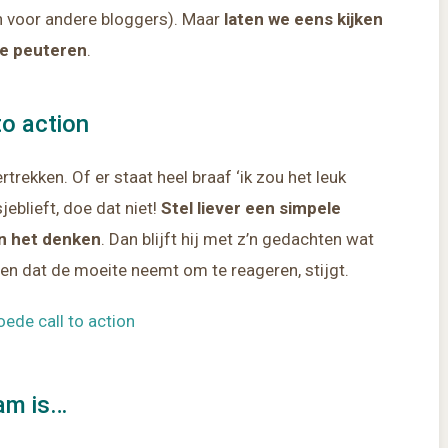
ijn voor andere bloggers). Maar
laten we eens kijken
te peuteren
.
to action
trekken. Of er staat heel braaf ‘ik zou het leuk
sjeblieft, doe dat niet!
Stel liever een simpele
an het denken
. Dan blijft hij met z’n gedachten wat
sen dat de moeite neemt om te reageren, stijgt.
ede call to action
dam is…