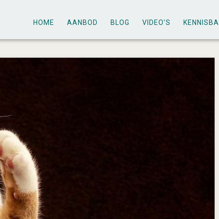
HOME
AANBOD
BLOG
VIDEO’S
KENNISB