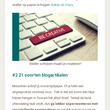
sneller op papier te krijgen.
Bekijk de 9 tips
.
Sneller schrijven maakt je creatiever!
#2 21 soorten blogartikelen
Misschien schrijf jij vooral tiplijstjes. Of je hebt een
uitgesproken voorkeur voor… Feit is dat we soms een tikje
blijven hangen in ‘hoe we het altijd doen’. Terwijl de lezer
afwisseling leuk vindt, dus
ga lekker experimenteren met
verschillende soorten blogs
en ontdek wat bij je past en