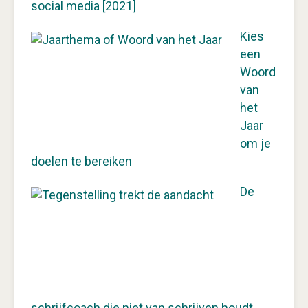
social media [2021]
Kies
een
Woord
van
het
Jaar
om je
doelen te bereiken
De
schrijfcoach die niet van schrijven houdt